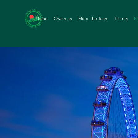
Home
Chairman
Meet The Team
History
R