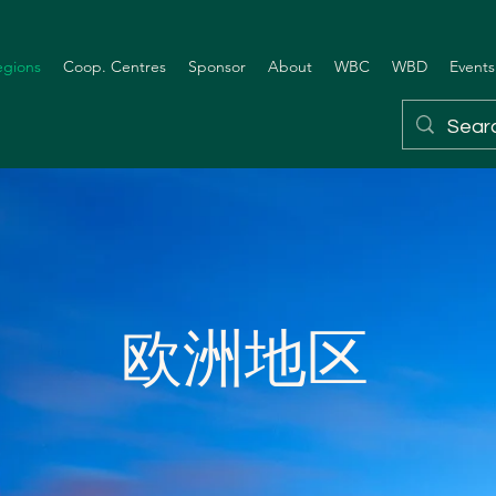
egions
Coop. Centres
Sponsor
About
WBC
WBD
Events
欧洲地区