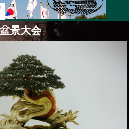
谊
界盆景大会