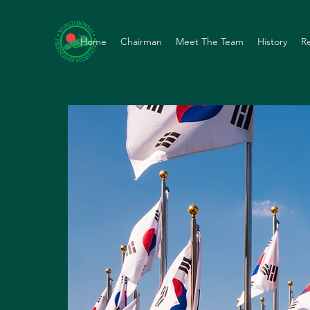
Home
Chairman
Meet The Team
History
R