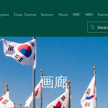
egions
Coop. Centres
Sponsor
About
WBC
WBD
Events
画廊