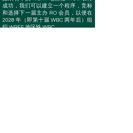
成功，我们可以建立一个程序，竞标
和选择下一届主办 RO 会员，以便在
2028 年（即第十届 WBC 两年后）组
织 WBFF 地区性 WBC。
我相信，设立中期区域WBC将提高
WBFF的声誉，并为其提供更多履行其
使命的机会，因此请董事会立即批准
通过宣布该计划并进行邀请和选拔过
程来检验该计划如上所述。
恭敬地提交，
金世元会长
登入