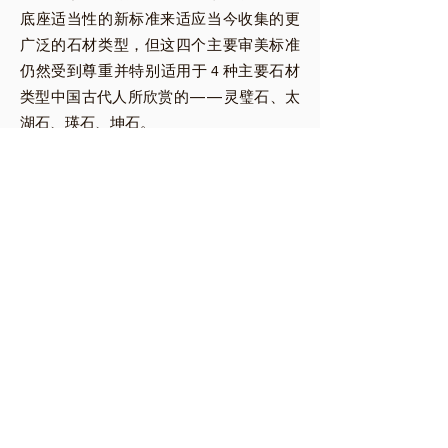
底座适当性的新标准来适应当今收集的更
广泛的石材类型，但这四个主要审美标准
仍然受到尊重并特别适用于 4 种主要石材
类型中国古代人所欣赏的——灵璧石、太
湖石、瑛石、坤石。
如今，赏石艺术已风靡全球。除中国、中
华台北、日本、韩国外，东南亚各国以及
欧洲、北美大部分国家均已成立了赏石协
会或俱乐部。有些协会或俱乐部是专门为
赏石艺术而成立的，而许多协会或俱乐部
是与各国盆景协会结合的——马来西亚盆
景和石石协会（MBSS）就是典型的例子。
如何鉴赏石头
石头是经过数十亿年的地壳活动，加上
水或风的自然侵蚀而形成的；一件令人