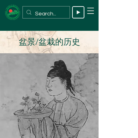
盆景/盆栽的历史