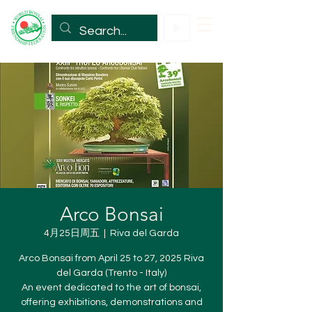
Arco Bonsai
4月25日周五
  |  
Riva del Garda
Arco Bonsai from April 25 to 27, 2025 Riva
del Garda (Trento - Italy)
An event dedicated to the art of bonsai,
offering exhibitions, demonstrations and