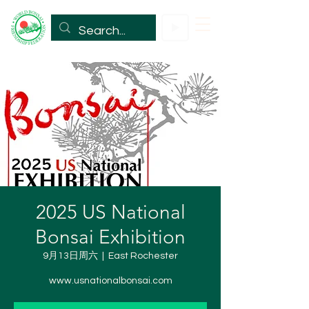
2025 US National
Bonsai Exhibition
9月13日周六
  |  
East Rochester
www.usnationalbonsai.com