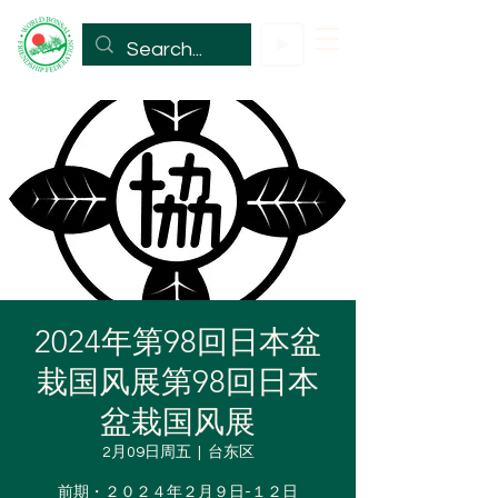
2024年第98回日本盆
栽国风展第98回日本
盆栽国风展
2月09日周五
  |  
台东区
前期・２０２４年２月９日-１２日